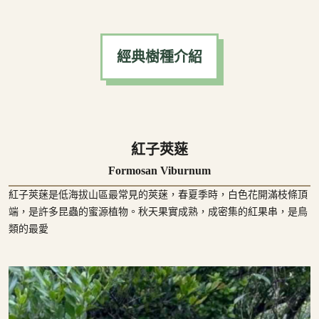
經典樹種介紹
經典樹種介紹
紅子莢蒾
Formosan Viburnum
紅子莢蒾是低海拔山區最常見的莢蒾，春夏季時，白色花開滿枝條頂
端，是許多昆蟲的蜜源植物。秋天果實成熟，成密集的紅果串，是鳥
類的最愛