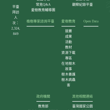
常見Q&A
觀察紀錄平臺
平臺
愛樹教育輔導團
拜訪
人
植樹專家諮詢平臺
愛樹教育
Open Data
次：
2,324,
競賽
849
成果
活動
教材
資源下載
專區
在地樹木
故事
樹木養護
樹木病蟲
害
政府機關
其他相關連結
教育部
臺灣國家公園