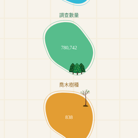
調查數量
780,742
喬木樹種
838